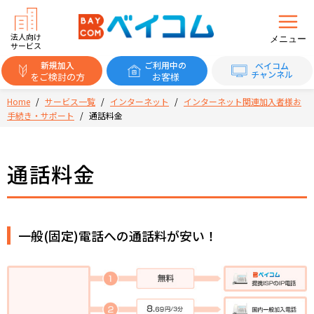
法人向け
メニュー
サービス
新規加入
ご利用中の
ベイコム
チャンネル
をご検討の方
お客様
Home
/
サービス一覧
/
インターネット
/
インターネット関連加入者様お
手続き・サポート
/
通話料金
通話料金
一般(固定)電話への通話料が安い！