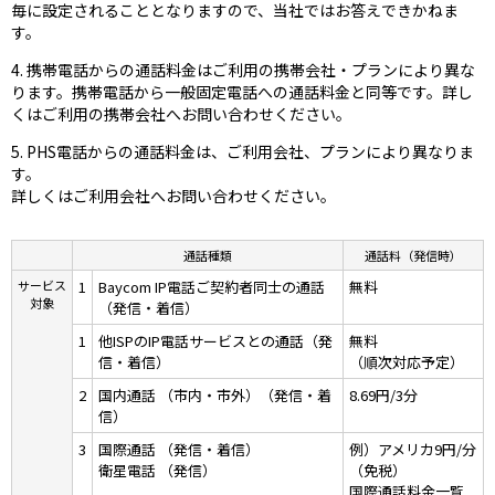
毎に設定されることとなりますので、当社ではお答えできかねま
す。
4. 携帯電話からの通話料金はご利用の携帯会社・プランにより異な
ります。携帯電話から一般固定電話への通話料金と同等です。詳し
くはご利用の携帯会社へお問い合わせください。
5. PHS電話からの通話料金は、ご利用会社、プランにより異なりま
す。
詳しくはご利用会社へお問い合わせください。
通話種類
通話料（発信時）
サービス
1
Baycom IP電話ご契約者同士の通話
無料
対象
（発信・着信）
1
他ISPのIP電話サービスとの通話（発
無料
信・着信）
（順次対応予定）
2
国内通話 （市内・市外）（発信・着
8.69円/3分
信）
3
国際通話 （発信・着信）
例）アメリカ9円/分
衛星電話 （発信）
（免税）
国際通話料金一覧