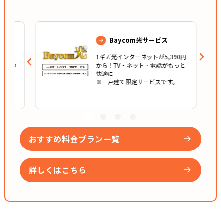
Baycom光サービス
ション
1ギガ光インターネットが5,390円
！インタ
から！TV・ネット・電話がもっと
ビスも
快適に
から！
※一戸建て限定サービスです。
す。
おすすめ料金プラン一覧
詳しくはこちら